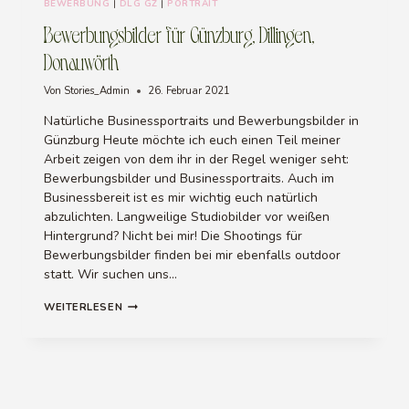
BEWERBUNG
|
DLG GZ
|
PORTRAIT
Bewerbungsbilder für Günzburg, Dillingen,
Donauwörth
Von
Stories_Admin
26. Februar 2021
Natürliche Businessportraits und Bewerbungsbilder in
Günzburg Heute möchte ich euch einen Teil meiner
Arbeit zeigen von dem ihr in der Regel weniger seht:
Bewerbungsbilder und Businessportraits. Auch im
Businessbereit ist es mir wichtig euch natürlich
abzulichten. Langweilige Studiobilder vor weißen
Hintergrund? Nicht bei mir! Die Shootings für
Bewerbungsbilder finden bei mir ebenfalls outdoor
statt. Wir suchen uns…
BEWERBUNGSBILDER
WEITERLESEN
FÜR
GÜNZBURG,
DILLINGEN,
DONAUWÖRTH