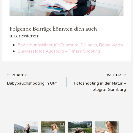
Folgende Beiträge könnten dich auch
interessieren:
Bewerbungsbilder für Günzburg, Dillingen, Donauwörth
Businessfotos Augsburg – Fitness Shooting
Beitragsnavigation
ZURÜCK
WEITER
Babybauchshooting in Ulm
Fotoshooting in der Natur –
Fotograf Günzburg