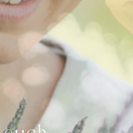
h euch