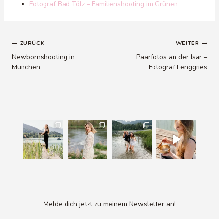
Fotograf Bad Tölz – Familienshooting im Grünen
Beitragsnavigation
ZURÜCK
WEITER
Newbornshooting in
Paarfotos an der Isar –
München
Fotograf Lenggries
Melde dich jetzt zu meinem Newsletter an!