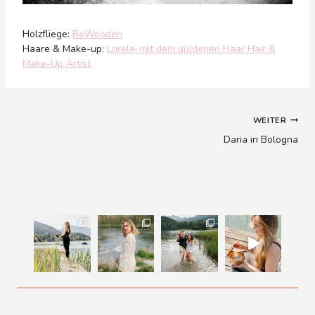
Holzfliege:
BeWooden
Haare & Make-up:
Lorelei mit dem güldenen Haar Hair &
Make-Up Artist
Beitragsnavigation
WEITER
Daria in Bologna