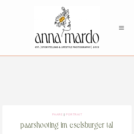
Zum
Inhalt
springen
PAARE
|
PORTRAIT
paarshooting im eselsburger tal