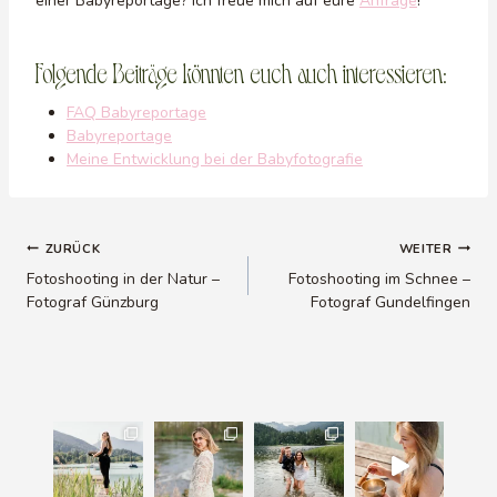
einer Babyreportage? Ich freue mich auf eure
Anfrage
!
Folgende Beiträge könnten euch auch interessieren:
FAQ Babyreportage
Babyreportage
Meine Entwicklung bei der Babyfotografie
Beitragsnavigation
ZURÜCK
WEITER
Fotoshooting in der Natur –
Fotoshooting im Schnee –
Fotograf Günzburg
Fotograf Gundelfingen